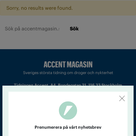
Sorry, no results were found.
Sök
Sveriges största tidning om droger och nykterhet
Tidningen Accent, A4, Bondegatan 21, 116 33 Stockholm
accent@iogt.se
Chefredaktör och ansvarig utgivare: Barbro Janson Lundkvist,
barbro@a4.se.
Prenumerera på vårt nyhetsbrev