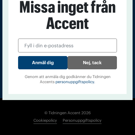
Missa inget från
Kontakt
Om Tidningen
Tidningsarkiv
In English
Accent
Läs tidigare
nummer av
Accent
Nej, tack
Genom att anmäla dig godkänner du Tidningen
Accents
personuppgiftspolicy.
© Tidningen Accent 2026
Cookiepolicy
Personuppgiftspolicy