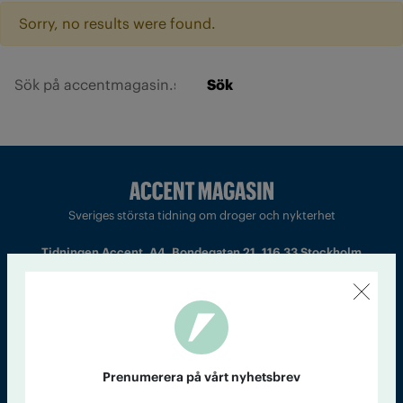
Sorry, no results were found.
Sök
Sveriges största tidning om droger och nykterhet
Tidningen Accent, A4, Bondegatan 21, 116 33 Stockholm
accent@iogt.se
Chefredaktör och ansvarig utgivare: Barbro Janson Lundkvist,
barbro@a4.se.
Prenumerera på vårt nyhetsbrev