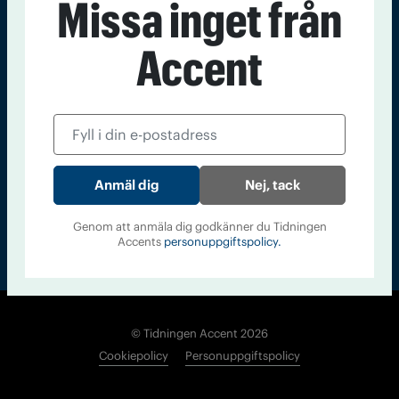
Missa inget från
Kontakt
Om Tidningen
Tidningsarkiv
In English
Accent
Läs tidigare
nummer av
Accent
Nej, tack
Genom att anmäla dig godkänner du Tidningen
Accents
personuppgiftspolicy.
© Tidningen Accent 2026
Cookiepolicy
Personuppgiftspolicy