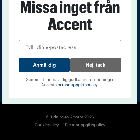
Missa inget från
Kontakt
Om Tidningen
Tidningsarkiv
In English
Accent
Läs tidigare
nummer av
Accent
Nej, tack
Genom att anmäla dig godkänner du Tidningen
Accents
personuppgiftspolicy.
© Tidningen Accent 2026
Cookiepolicy
Personuppgiftspolicy