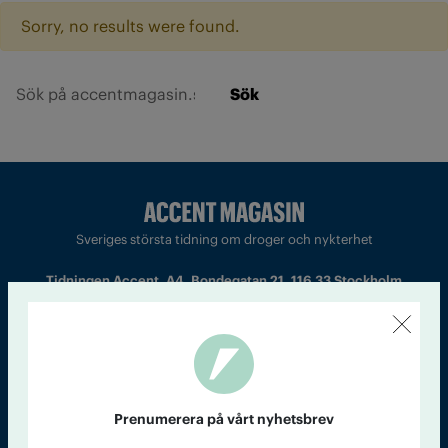
Sorry, no results were found.
Sök
Sveriges största tidning om droger och nykterhet
Tidningen Accent, A4, Bondegatan 21, 116 33 Stockholm
accent@iogt.se
Chefredaktör och ansvarig utgivare: Barbro Janson Lundkvist,
barbro@a4.se.
Prenumerera på vårt nyhetsbrev