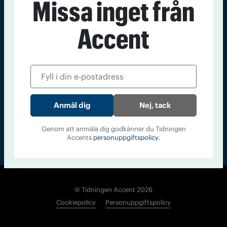
Missa inget från
Kontakt
Om Tidningen
Tidningsarkiv
In English
Accent
Läs tidigare
nummer av
Accent
Nej, tack
Genom att anmäla dig godkänner du Tidningen
Accents
personuppgiftspolicy.
© Tidningen Accent 2026
Cookiepolicy
Personuppgiftspolicy