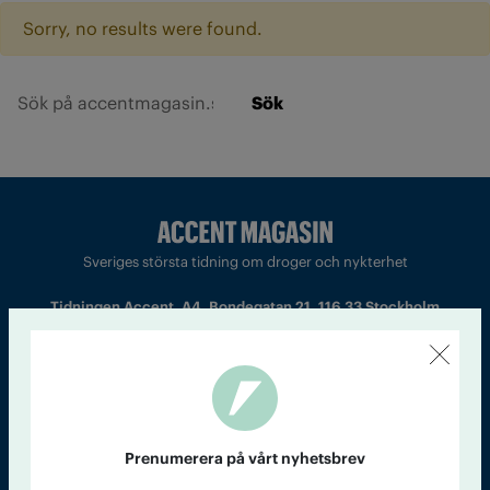
Sorry, no results were found.
Sök
Sveriges största tidning om droger och nykterhet
Tidningen Accent, A4, Bondegatan 21, 116 33 Stockholm
accent@iogt.se
Chefredaktör och ansvarig utgivare: Barbro Janson Lundkvist,
barbro@a4.se.
Prenumerera på vårt nyhetsbrev