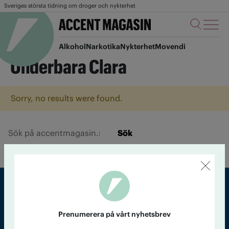
Sveriges största tidning om droger och nykterhet
Alkohol
Narkotika
Nykterhet
Movendi
Underbara Clara
Sorry, no results were found.
Sök
Sveriges största tidning om droger och nykterhet
Prenumerera på vårt nyhetsbrev
Tidningen Accent, A4, Bondegatan 21, 116 33 Stockholm