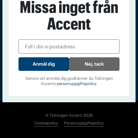
Missa inget från
Kontakt
Om Tidningen
Tidningsarkiv
In English
Accent
Läs tidigare
nummer av
Accent
Nej, tack
Genom att anmäla dig godkänner du Tidningen
Accents
personuppgiftspolicy.
© Tidningen Accent 2026
Cookiepolicy
Personuppgiftspolicy