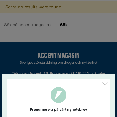
Sorry, no results were found.
Sök
Sveriges största tidning om droger och nykterhet
Tidningen Accent, A4, Bondegatan 21, 116 33 Stockholm
accent@iogt.se
Chefredaktör och ansvarig utgivare: Barbro Janson Lundkvist,
barbro@a4.se.
Prenumerera på vårt nyhetsbrev