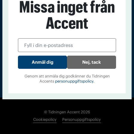
Missa inget från
Kontakt
Om Tidningen
Tidningsarkiv
In English
Accent
Läs tidigare
nummer av
Accent
Nej, tack
Genom att anmäla dig godkänner du Tidningen
Accents
personuppgiftspolicy.
© Tidningen Accent 2026
Cookiepolicy
Personuppgiftspolicy