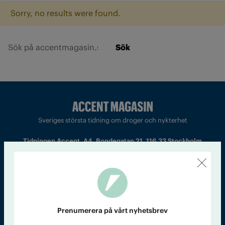
Sorry, no results were found.
Sök
Sveriges största tidning om droger och nykterhet
Tidningen Accent, A4, Bondegatan 21, 116 33 Stockholm
accent@iogt.se
Chefredaktör och ansvarig utgivare: Barbro Janson Lundkvist,
barbro@a4.se.
Prenumerera på vårt nyhetsbrev