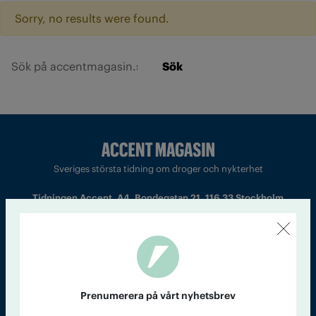
Sorry, no results were found.
Sök
Sveriges största tidning om droger och nykterhet
Tidningen Accent, A4, Bondegatan 21, 116 33 Stockholm
accent@iogt.se
Chefredaktör och ansvarig utgivare: Barbro Janson Lundkvist,
barbro@a4.se.
Prenumerera på vårt nyhetsbrev