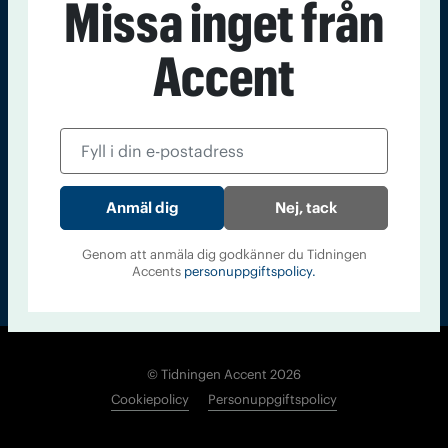
Missa inget från
Kontakt
Om Tidningen
Tidningsarkiv
In English
Accent
Läs tidigare
nummer av
Accent
Nej, tack
Genom att anmäla dig godkänner du Tidningen
Accents
personuppgiftspolicy.
© Tidningen Accent 2026
Cookiepolicy
Personuppgiftspolicy