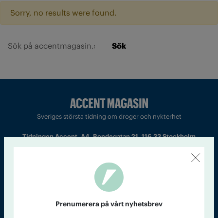
Sorry, no results were found.
Sök
Sveriges största tidning om droger och nykterhet
Tidningen Accent, A4, Bondegatan 21, 116 33 Stockholm
accent@iogt.se
Chefredaktör och ansvarig utgivare: Barbro Janson Lundkvist,
barbro@a4.se.
Prenumerera på vårt nyhetsbrev