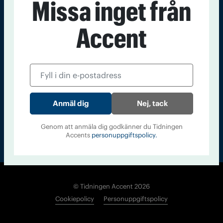
Missa inget från
Kontakt
Om Tidningen
Tidningsarkiv
In English
Accent
Läs tidigare
nummer av
Accent
Nej, tack
Genom att anmäla dig godkänner du Tidningen
Accents
personuppgiftspolicy.
© Tidningen Accent 2026
Cookiepolicy
Personuppgiftspolicy