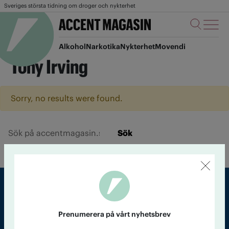
Sveriges största tidning om droger och nykterhet
Alkohol
Narkotika
Nykterhet
Movendi
Tony Irving
Sorry, no results were found.
Sök
Sveriges största tidning om droger och nykterhet
Prenumerera på vårt nyhetsbrev
Tidningen Accent, A4, Bondegatan 21, 116 33 Stockholm