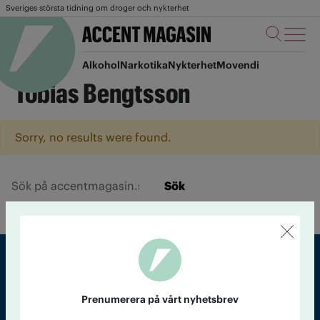
Sveriges största tidning om droger och nykterhet
Alkohol
Narkotika
Nykterhet
Movendi
Tobias Bengtsson
Sorry, no results were found.
Sök
Sveriges största tidning om droger och nykterhet
Prenumerera på vårt nyhetsbrev
Tidningen Accent, A4, Bondegatan 21, 116 33 Stockholm