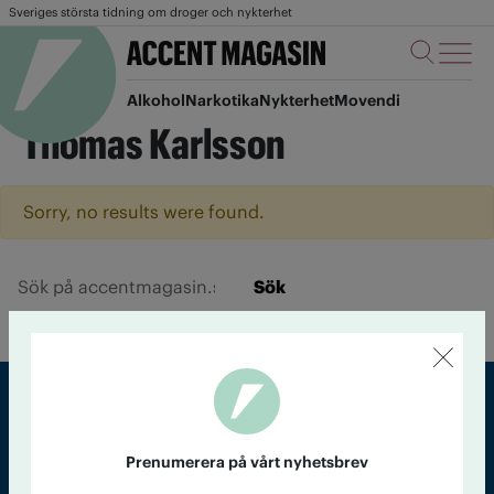
Sveriges största tidning om droger och nykterhet
Alkohol
Narkotika
Nykterhet
Movendi
Thomas Karlsson
Sorry, no results were found.
Sök
Sveriges största tidning om droger och nykterhet
Prenumerera på vårt nyhetsbrev
Tidningen Accent, A4, Bondegatan 21, 116 33 Stockholm