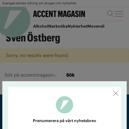
Sveriges största tidning om droger och nykterhet
Alkohol
Narkotika
Nykterhet
Movendi
Sven Östberg
Sorry, no results were found.
Sök
Sveriges största tidning om droger och nykterhet
Prenumerera på vårt nyhetsbrev
Tidningen Accent, A4, Bondegatan 21, 116 33 Stockholm