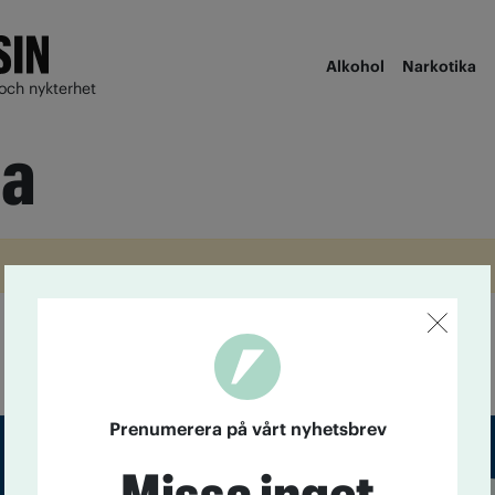
Alkohol
Narkotika
och nykterhet
ta
Prenumerera på vårt nyhetsbrev