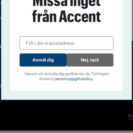
Missa inget
m droger och nykterhet
från Accent
Läs tidigare
ndegatan 21, 116 33 Stockholm
nummer av
Accent
 utgivare: Barbro Janson Lundkvist,
Nej, tack
Genom att anmäla dig godkänner du Tidningen
Accents
personuppgiftspolicy.
Tidningsarkiv
In English
Co