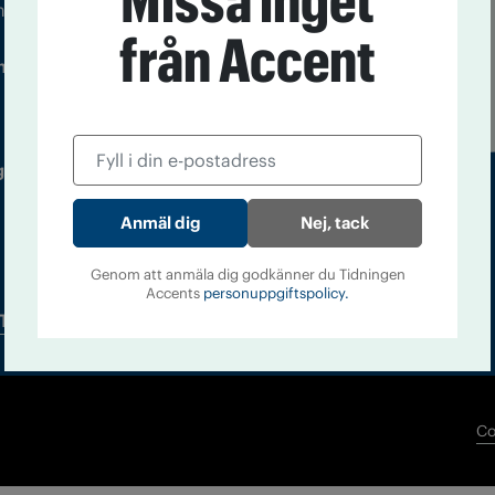
Missa inget
m droger och nykterhet
från Accent
Läs tidigare
ndegatan 21, 116 33 Stockholm
nummer av
Accent
 utgivare: Barbro Janson Lundkvist,
Nej, tack
Genom att anmäla dig godkänner du Tidningen
Accents
personuppgiftspolicy.
Tidningsarkiv
In English
Co