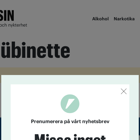
Alkohol
Narkotika
och nykterhet
Hübinette
Prenumerera på vårt nyhetsbrev