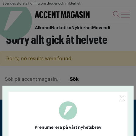
Sveriges största tidning om droger och nykterhet
Alkohol
Narkotika
Nykterhet
Movendi
Sorry allt gick åt helvete
Sorry, no results were found.
Sök
Sveriges största tidning om droger och nykterhet
Prenumerera på vårt nyhetsbrev
Tidningen Accent, A4, Bondegatan 21, 116 33 Stockholm