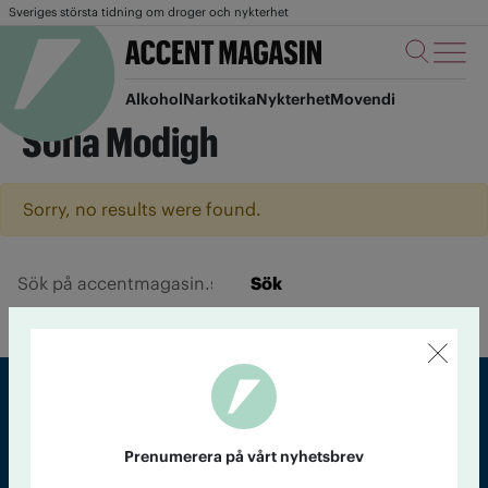
Sveriges största tidning om droger och nykterhet
Alkohol
Narkotika
Nykterhet
Movendi
Sofia Modigh
Sorry, no results were found.
Sök
Sveriges största tidning om droger och nykterhet
Prenumerera på vårt nyhetsbrev
Tidningen Accent, A4, Bondegatan 21, 116 33 Stockholm