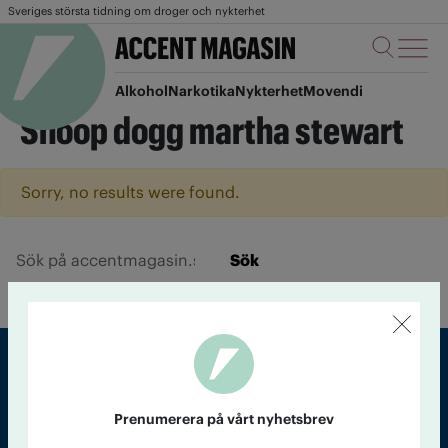
Sveriges största tidning om droger och nykterhet
Alkohol
Narkotika
Nykterhet
Movendi
Snoop dogg martha stewart
Sorry, no results were found.
Sök
Sveriges största tidning om droger och nykterhet
Prenumerera på vårt nyhetsbrev
Tidningen Accent, A4, Bondegatan 21, 116 33 Stockholm