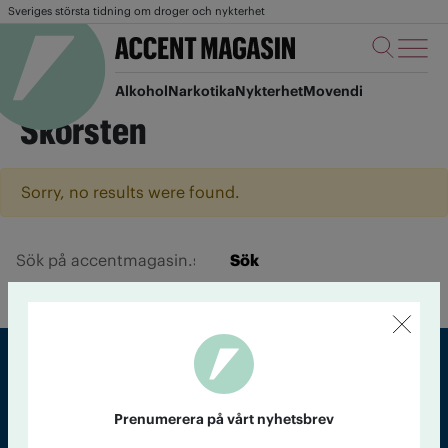
Sveriges största tidning om droger och nykterhet
Alkohol
Narkotika
Nykterhet
Movendi
Skorsten
Sorry, no results were found.
Sök
Sveriges största tidning om droger och nykterhet
Prenumerera på vårt nyhetsbrev
Tidningen Accent, A4, Bondegatan 21, 116 33 Stockholm