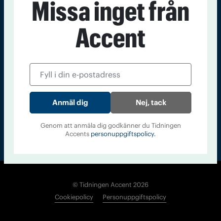
Missa inget från
Kontakt
Om Tidningen
Tidningsarkiv
In English
Accent
Läs tidigare
nummer av
Accent
Nej, tack
Genom att anmäla dig godkänner du Tidningen
Accents
personuppgiftspolicy.
© Tidningen Accent 2026
Cookiepolicy
Personuppgiftspolicy