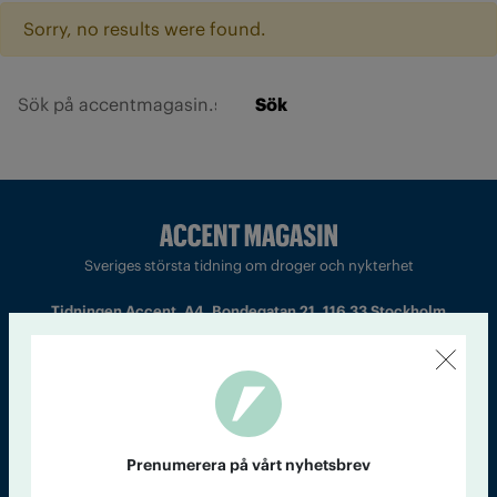
Sorry, no results were found.
Sök
Sveriges största tidning om droger och nykterhet
Tidningen Accent, A4, Bondegatan 21, 116 33 Stockholm
accent@iogt.se
Chefredaktör och ansvarig utgivare: Barbro Janson Lundkvist,
barbro@a4.se.
Prenumerera på vårt nyhetsbrev