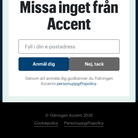
Missa inget från
Kontakt
Om Tidningen
Tidningsarkiv
In English
Accent
Läs tidigare
nummer av
Accent
Nej, tack
Genom att anmäla dig godkänner du Tidningen
Accents
personuppgiftspolicy.
© Tidningen Accent 2026
Cookiepolicy
Personuppgiftspolicy