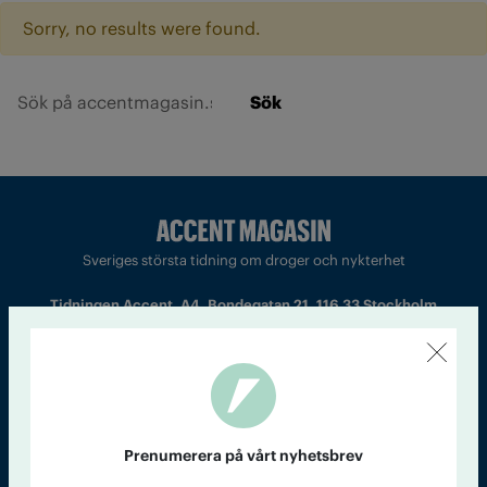
Sorry, no results were found.
Sök
Sveriges största tidning om droger och nykterhet
Tidningen Accent, A4, Bondegatan 21, 116 33 Stockholm
accent@iogt.se
Chefredaktör och ansvarig utgivare: Barbro Janson Lundkvist,
barbro@a4.se.
Prenumerera på vårt nyhetsbrev