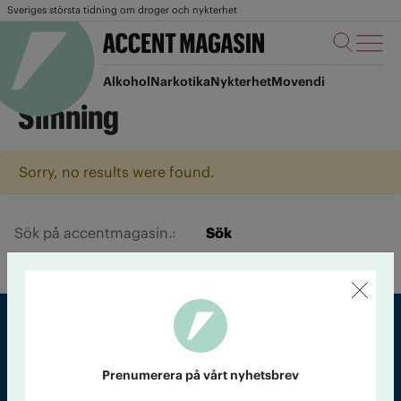
Sveriges största tidning om droger och nykterhet
Alkohol
Narkotika
Nykterhet
Movendi
Simning
Sorry, no results were found.
Sök
Sveriges största tidning om droger och nykterhet
Prenumerera på vårt nyhetsbrev
Tidningen Accent, A4, Bondegatan 21, 116 33 Stockholm