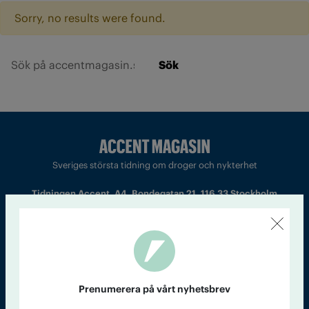
Sorry, no results were found.
Sök
Sveriges största tidning om droger och nykterhet
Tidningen Accent, A4, Bondegatan 21, 116 33 Stockholm
accent@iogt.se
Chefredaktör och ansvarig utgivare: Barbro Janson Lundkvist,
barbro@a4.se.
Prenumerera på vårt nyhetsbrev