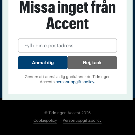
Missa inget från
Kontakt
Om Tidningen
Tidningsarkiv
In English
Accent
Läs tidigare
nummer av
Accent
Nej, tack
Genom att anmäla dig godkänner du Tidningen
Accents
personuppgiftspolicy.
© Tidningen Accent 2026
Cookiepolicy
Personuppgiftspolicy