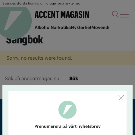
Sveriges största tidning om droger och nykterhet
Alkohol
Narkotika
Nykterhet
Movendi
Sångbok
Sorry, no results were found.
Sök
Sveriges största tidning om droger och nykterhet
Prenumerera på vårt nyhetsbrev
Tidningen Accent, A4, Bondegatan 21, 116 33 Stockholm