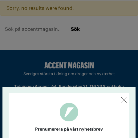
Sorry, no results were found.
Sök
Sveriges största tidning om droger och nykterhet
Tidningen Accent, A4, Bondegatan 21, 116 33 Stockholm
accent@iogt.se
Chefredaktör och ansvarig utgivare: Barbro Janson Lundkvist,
barbro@a4.se.
Prenumerera på vårt nyhetsbrev