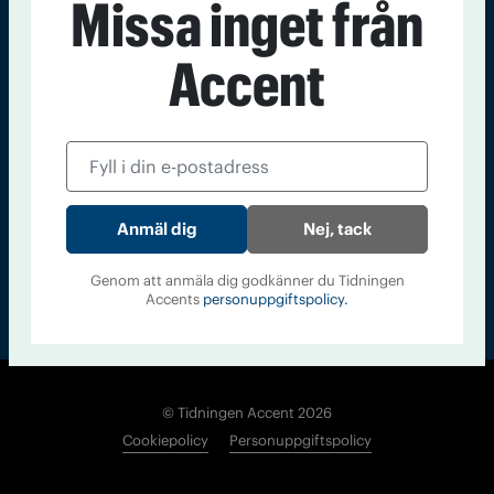
Missa inget från
Kontakt
Om Tidningen
Tidningsarkiv
In English
Accent
Läs tidigare
nummer av
Accent
Nej, tack
Genom att anmäla dig godkänner du Tidningen
Accents
personuppgiftspolicy.
© Tidningen Accent 2026
Cookiepolicy
Personuppgiftspolicy