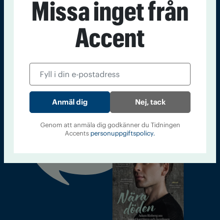
Missa inget från
accent@iogt.se
Accent
Chefredaktör och ansvarig utgivare: Barbro Janson Lundkvist,
barbro@a4.se.
Kontakt
Om Tidningen
Tidningsarkiv
In English
Nej, tack
Genom att anmäla dig godkänner du Tidningen
Läs tidigare
Accents
personuppgiftspolicy.
nummer av
Accent