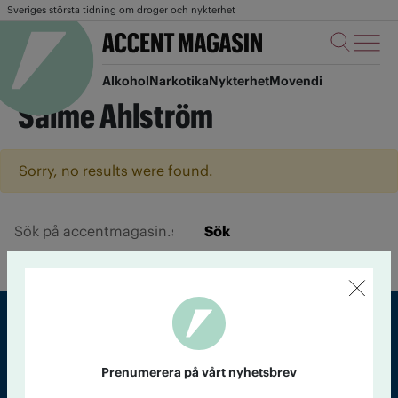
Sveriges största tidning om droger och nykterhet
Alkohol
Narkotika
Nykterhet
Movendi
Salme Ahlström
Sorry, no results were found.
Sök
Sveriges största tidning om droger och nykterhet
Prenumerera på vårt nyhetsbrev
Tidningen Accent, A4, Bondegatan 21, 116 33 Stockholm