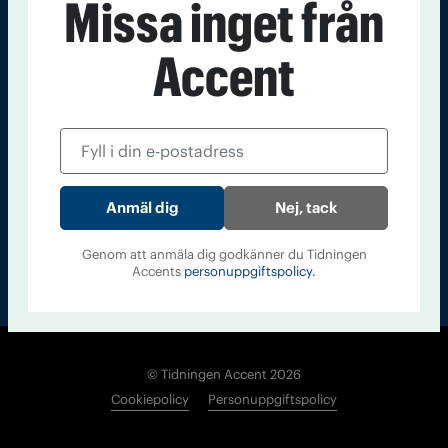
Missa inget från
Kontakt
Om Tidningen
Tidningsarkiv
In English
Accent
Läs tidigare
nummer av
Accent
Nej, tack
Genom att anmäla dig godkänner du Tidningen
Accents
personuppgiftspolicy.
© Tidningen Accent 2026
Cookiepolicy
Personuppgiftspolicy