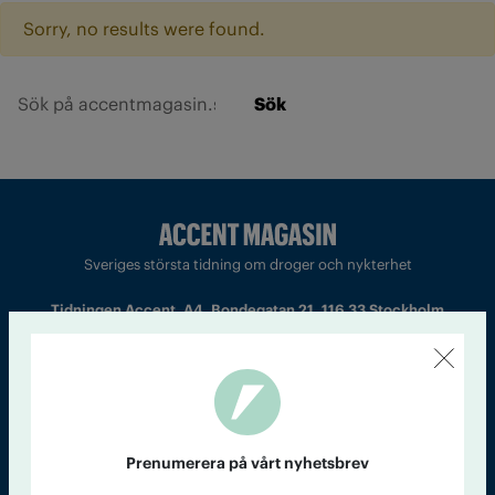
Sorry, no results were found.
Sök
Sveriges största tidning om droger och nykterhet
Tidningen Accent, A4, Bondegatan 21, 116 33 Stockholm
accent@iogt.se
Chefredaktör och ansvarig utgivare: Barbro Janson Lundkvist,
barbro@a4.se.
Prenumerera på vårt nyhetsbrev