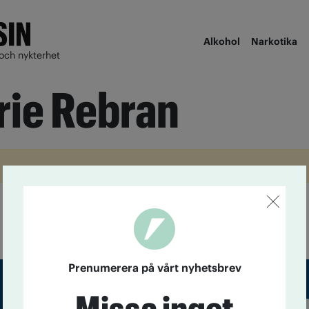
Alkohol
Narkotika
och nykterhet
ie Rebran
Prenumerera på vårt nyhetsbrev