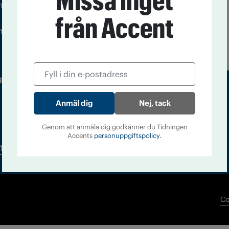
Missa inget
m droger och nykterhet
från Accent
Läs tidigare
ndegatan 21, 116 33 Stockholm
nummer av
Accent
 utgivare: Barbro Janson Lundkvist,
Nej, tack
Genom att anmäla dig godkänner du Tidningen
Accents
personuppgiftspolicy.
Tidningsarkiv
In English
Co