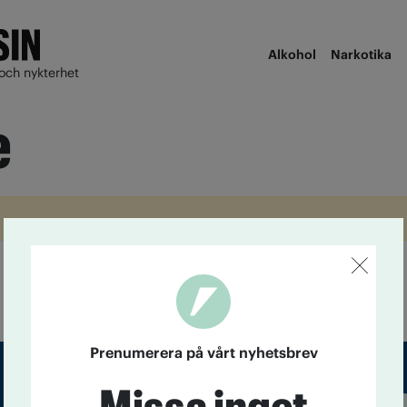
Alkohol
Narkotika
och nykterhet
e
Prenumerera på vårt nyhetsbrev