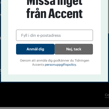
Missa inget
m droger och nykterhet
från Accent
Läs tidigare
ndegatan 21, 116 33 Stockholm
nummer av
Accent
 utgivare: Barbro Janson Lundkvist,
Nej, tack
Genom att anmäla dig godkänner du Tidningen
Accents
personuppgiftspolicy.
Tidningsarkiv
In English
Co