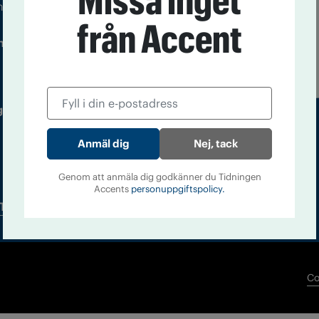
Missa inget
m droger och nykterhet
från Accent
Läs tidigare
ndegatan 21, 116 33 Stockholm
nummer av
Accent
 utgivare: Barbro Janson Lundkvist,
Nej, tack
Genom att anmäla dig godkänner du Tidningen
Accents
personuppgiftspolicy.
Tidningsarkiv
In English
Co