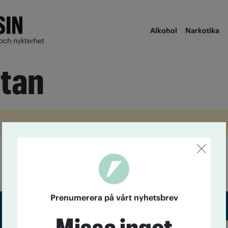
Alkohol
Narkotika
och nykterhet
tan
Prenumerera på vårt nyhetsbrev