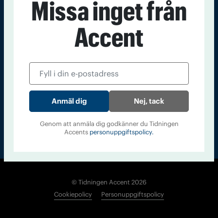
Missa inget från
Kontakt
Om Tidningen
Tidningsarkiv
In English
Accent
Läs tidigare
nummer av
Accent
Nej, tack
Genom att anmäla dig godkänner du Tidningen
Accents
personuppgiftspolicy.
© Tidningen Accent 2026
Cookiepolicy
Personuppgiftspolicy