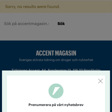
Sorry, no results were found.
Sök
Sveriges största tidning om droger och nykterhet
Tidningen Accent, A4, Bondegatan 21, 116 33 Stockholm
accent@iogt.se
Chefredaktör och ansvarig utgivare: Barbro Janson Lundkvist,
barbro@a4.se.
Prenumerera på vårt nyhetsbrev