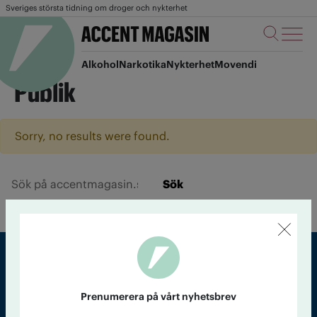
Sveriges största tidning om droger och nykterhet
Alkohol
Narkotika
Nykterhet
Movendi
Publik
Sorry, no results were found.
Sök
Sveriges största tidning om droger och nykterhet
Prenumerera på vårt nyhetsbrev
Tidningen Accent, A4, Bondegatan 21, 116 33 Stockholm