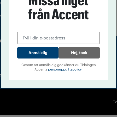
Missa inget
m droger och nykterhet
från Accent
Läs tidigare
ndegatan 21, 116 33 Stockholm
nummer av
Accent
 utgivare: Barbro Janson Lundkvist,
Nej, tack
Genom att anmäla dig godkänner du Tidningen
Accents
personuppgiftspolicy.
Tidningsarkiv
In English
Co