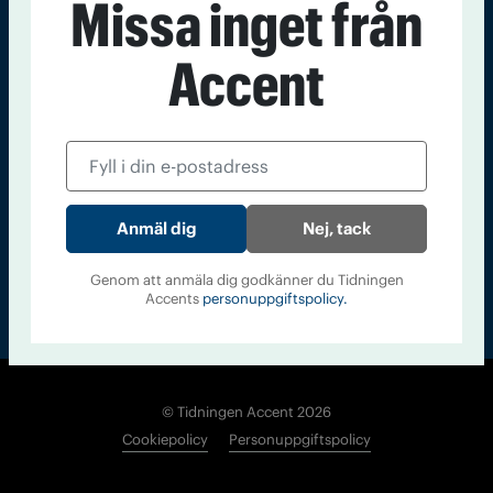
Missa inget från
Kontakt
Om Tidningen
Tidningsarkiv
In English
Accent
Läs tidigare
nummer av
Accent
Nej, tack
Genom att anmäla dig godkänner du Tidningen
Accents
personuppgiftspolicy.
© Tidningen Accent 2026
Cookiepolicy
Personuppgiftspolicy