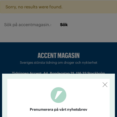
Sorry, no results were found.
Sök
Sveriges största tidning om droger och nykterhet
Tidningen Accent, A4, Bondegatan 21, 116 33 Stockholm
accent@iogt.se
Chefredaktör och ansvarig utgivare: Barbro Janson Lundkvist,
barbro@a4.se.
Prenumerera på vårt nyhetsbrev