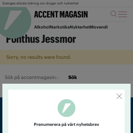
Sveriges största tidning om droger och nykterhet
Alkohol
Narkotika
Nykterhet
Movendi
Ponthus Jessmor
Sorry, no results were found.
Sök
Sveriges största tidning om droger och nykterhet
Prenumerera på vårt nyhetsbrev
Tidningen Accent, A4, Bondegatan 21, 116 33 Stockholm