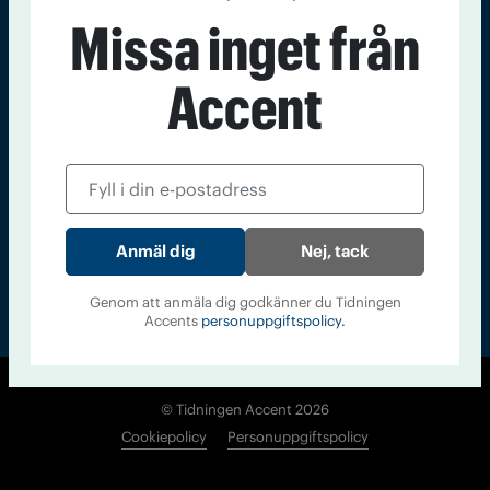
Kontakt
Om Tidningen
Tidningsarkiv
In English
Missa inget från
Accent
Läs tidigare
nummer av
Accent
Nej, tack
Genom att anmäla dig godkänner du Tidningen
Accents
personuppgiftspolicy.
© Tidningen Accent 2026
Cookiepolicy
Personuppgiftspolicy