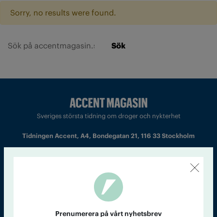
Sorry, no results were found.
Sök
Sveriges största tidning om droger och nykterhet
Tidningen Accent, A4, Bondegatan 21, 116 33 Stockholm
accent@iogt.se
Chefredaktör och ansvarig utgivare: Barbro Janson Lundkvist,
barbro@a4.se.
Prenumerera på vårt nyhetsbrev