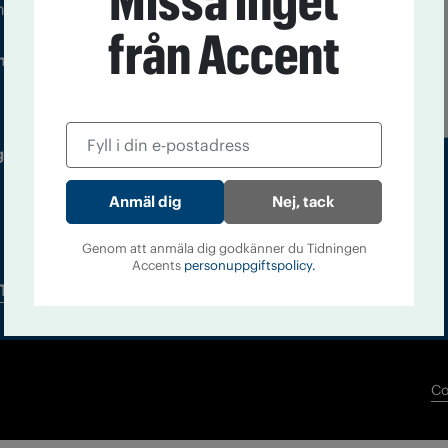
Missa inget
m droger och nykterhet
från Accent
Läs tidigare
ndegatan 21, 116 33 Stockholm
nummer av
Accent
 utgivare: Barbro Janson Lundkvist,
Nej, tack
Genom att anmäla dig godkänner du Tidningen
Accents
personuppgiftspolicy.
Tidningsarkiv
In English
Co