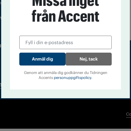
Missa inget
m droger och nykterhet
från Accent
Läs tidigare
ndegatan 21, 116 33 Stockholm
nummer av
Accent
 utgivare: Barbro Janson Lundkvist,
Nej, tack
Genom att anmäla dig godkänner du Tidningen
Accents
personuppgiftspolicy.
Tidningsarkiv
In English
Co