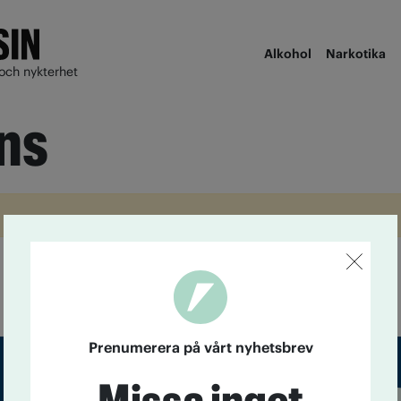
Alkohol
Narkotika
och nykterhet
ins
Prenumerera på vårt nyhetsbrev