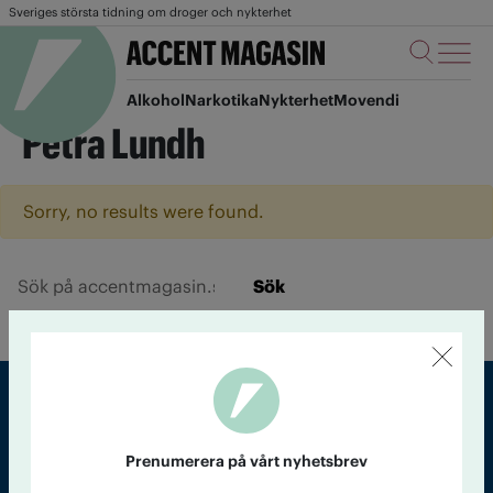
Sveriges största tidning om droger och nykterhet
Alkohol
Narkotika
Nykterhet
Movendi
Petra Lundh
Sorry, no results were found.
Sök
Sveriges största tidning om droger och nykterhet
Prenumerera på vårt nyhetsbrev
Tidningen Accent, A4, Bondegatan 21, 116 33 Stockholm