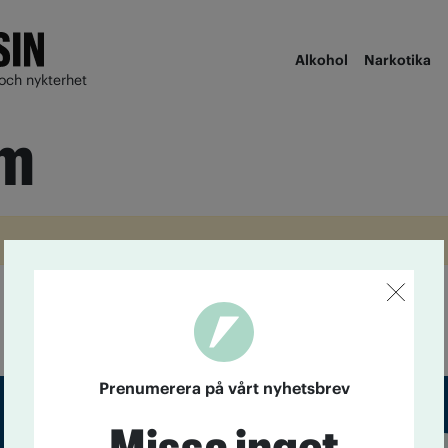
Alkohol
Narkotika
och nykterhet
rm
Prenumerera på vårt nyhetsbrev