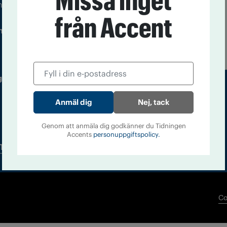
Missa inget
m droger och nykterhet
från Accent
Läs tidigare
ndegatan 21, 116 33 Stockholm
nummer av
Accent
 utgivare: Barbro Janson Lundkvist,
Nej, tack
Genom att anmäla dig godkänner du Tidningen
Accents
personuppgiftspolicy.
Tidningsarkiv
In English
Co