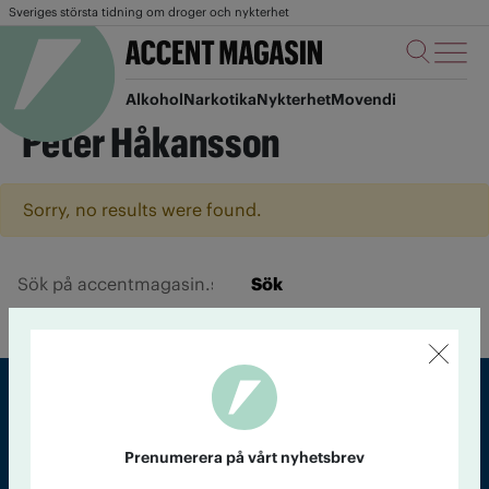
Sveriges största tidning om droger och nykterhet
Alkohol
Narkotika
Nykterhet
Movendi
Peter Håkansson
Sorry, no results were found.
Sök
Sveriges största tidning om droger och nykterhet
Prenumerera på vårt nyhetsbrev
Tidningen Accent, A4, Bondegatan 21, 116 33 Stockholm