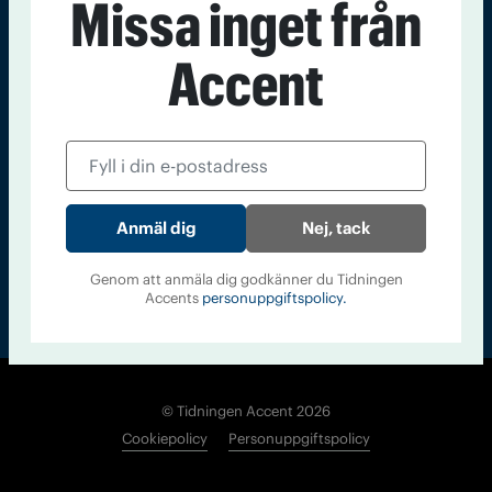
Missa inget från
Kontakt
Om Tidningen
Tidningsarkiv
In English
Accent
Läs tidigare
nummer av
Accent
Nej, tack
Genom att anmäla dig godkänner du Tidningen
Accents
personuppgiftspolicy.
© Tidningen Accent 2026
Cookiepolicy
Personuppgiftspolicy