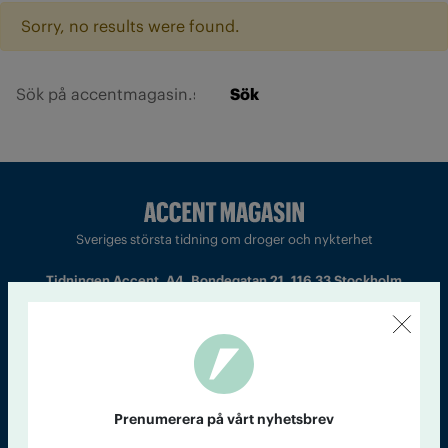
Sorry, no results were found.
Sök
Sveriges största tidning om droger och nykterhet
Tidningen Accent, A4, Bondegatan 21, 116 33 Stockholm
accent@iogt.se
Chefredaktör och ansvarig utgivare: Barbro Janson Lundkvist,
barbro@a4.se.
Prenumerera på vårt nyhetsbrev