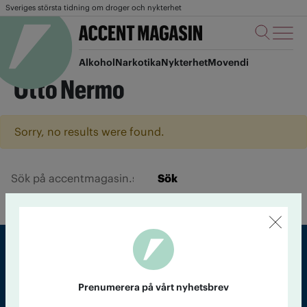
Sveriges största tidning om droger och nykterhet
Alkohol
Narkotika
Nykterhet
Movendi
Otto Nermo
Sorry, no results were found.
Sök
Sveriges största tidning om droger och nykterhet
Prenumerera på vårt nyhetsbrev
Tidningen Accent, A4, Bondegatan 21, 116 33 Stockholm