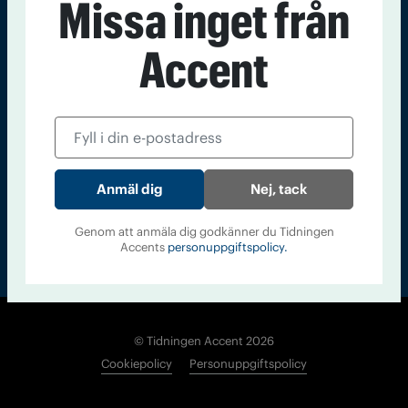
Missa inget från
Kontakt
Om Tidningen
Tidningsarkiv
In English
Accent
Läs tidigare
nummer av
Accent
Nej, tack
Genom att anmäla dig godkänner du Tidningen
Accents
personuppgiftspolicy.
© Tidningen Accent 2026
Cookiepolicy
Personuppgiftspolicy