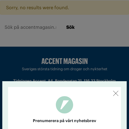
Sorry, no results were found.
Sök
Sveriges största tidning om droger och nykterhet
Tidningen Accent, A4, Bondegatan 21, 116 33 Stockholm
accent@iogt.se
Chefredaktör och ansvarig utgivare: Barbro Janson Lundkvist,
barbro@a4.se.
Prenumerera på vårt nyhetsbrev