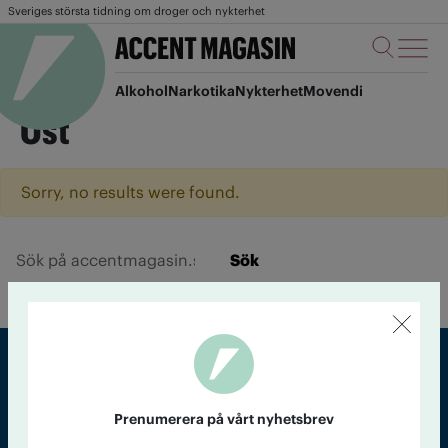
Sveriges största tidning om droger och nykterhet
Alkohol
Narkotika
Nykterhet
Movendi
Ost
Sorry, no results were found.
Sök
Sveriges största tidning om droger och nykterhet
Prenumerera på vårt nyhetsbrev
Tidningen Accent, A4, Bondegatan 21, 116 33 Stockholm