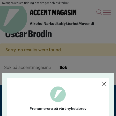
Sveriges största tidning om droger och nykterhet
Alkohol
Narkotika
Nykterhet
Movendi
Oscar Brodin
Sorry, no results were found.
Sök
Sveriges största tidning om droger och nykterhet
Prenumerera på vårt nyhetsbrev
Tidningen Accent, A4, Bondegatan 21, 116 33 Stockholm