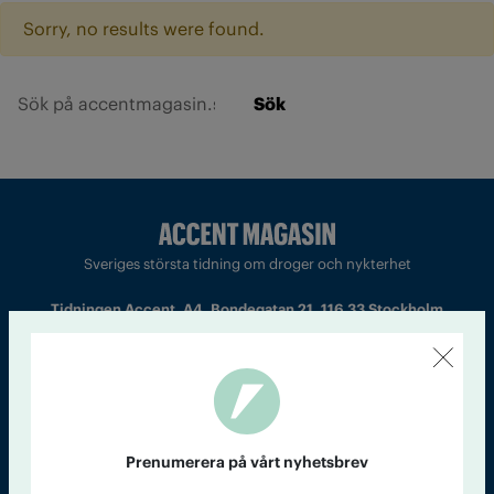
Sorry, no results were found.
Sök
Sveriges största tidning om droger och nykterhet
Tidningen Accent, A4, Bondegatan 21, 116 33 Stockholm
accent@iogt.se
Chefredaktör och ansvarig utgivare: Barbro Janson Lundkvist,
barbro@a4.se.
Prenumerera på vårt nyhetsbrev