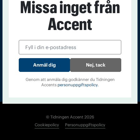
Missa inget från
Kontakt
Om Tidningen
Tidningsarkiv
In English
Accent
Läs tidigare
nummer av
Accent
Nej, tack
Genom att anmäla dig godkänner du Tidningen
Accents
personuppgiftspolicy.
© Tidningen Accent 2026
Cookiepolicy
Personuppgiftspolicy