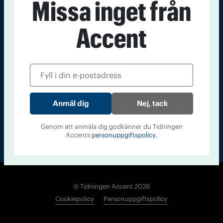
Missa inget från
Kontakt
Om Tidningen
Tidningsarkiv
In English
Accent
Läs tidigare
nummer av
Accent
Nej, tack
Genom att anmäla dig godkänner du Tidningen
Accents
personuppgiftspolicy.
© Tidningen Accent 2026
Cookiepolicy
Personuppgiftspolicy