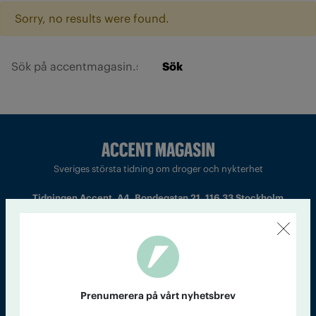
Sorry, no results were found.
Sök
Sveriges största tidning om droger och nykterhet
Tidningen Accent, A4, Bondegatan 21, 116 33 Stockholm
accent@iogt.se
Chefredaktör och ansvarig utgivare: Barbro Janson Lundkvist,
barbro@a4.se.
Prenumerera på vårt nyhetsbrev