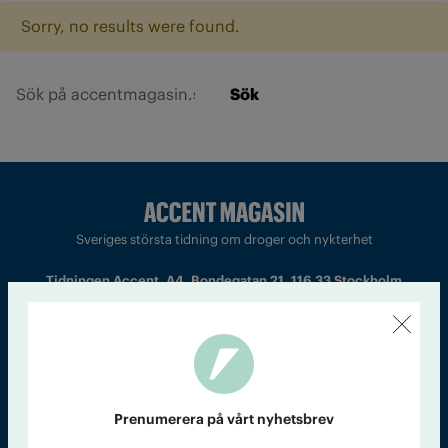
Sorry, no results were found.
Sök
Sveriges största tidning om droger och nykterhet
Tidningen Accent, A4, Bondegatan 21, 116 33 Stockholm
accent@iogt.se
Chefredaktör och ansvarig utgivare: Barbro Janson Lundkvist,
barbro@a4.se.
Prenumerera på vårt nyhetsbrev