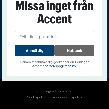
Missa inget från
Kontakt
Om Tidningen
Tidningsarkiv
In English
Accent
Läs tidigare
nummer av
Accent
Nej, tack
Genom att anmäla dig godkänner du Tidningen
Accents
personuppgiftspolicy.
© Tidningen Accent 2026
Cookiepolicy
Personuppgiftspolicy